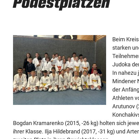
Podestplätzen
Beim Kreis
starken un
Teilnehmen
Judoka der
In nahezu 
Mindener 
der Anfäng
Athleten 
Arutunov (
Konchakivs
Bogdan Kramarenko (2015, -26 kg) holten sich jeweil
ihrer Klasse. Ilja Hildebrand (2017, -31 kg) und Ar