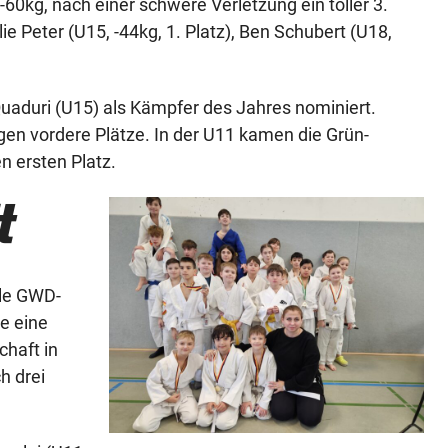
-60kg, nach einer schwere Verletzung ein toller 3.
ie Peter (U15, -44kg, 1. Platz), Ben Schubert (U18,
uaduri (U15) als Kämpfer des Jahres nominiert.
 vordere Plätze. In der U11 kamen die Grün-
n ersten Platz.
t
ele GWD-
ie eine
chaft in
h drei