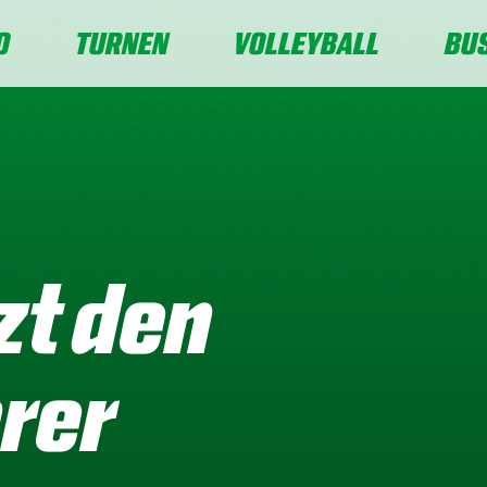
O
TURNEN
VOLLEYBALL
BU
zt den
rer