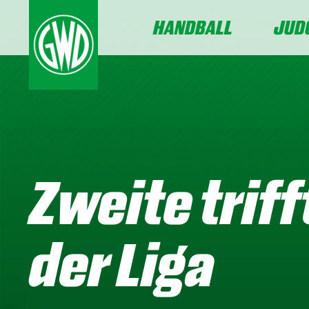
HANDBALL
JUD
Zweite trif
der Liga