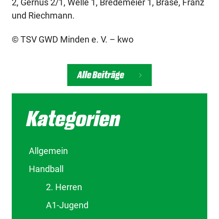
2, Gernus 2/1, Welle 1, Bredemeier 1, Brase, Franz
und Riechmann.
© TSV GWD Minden e. V. – kwo
Alle Beiträge
Kategorien
Allgemein
Handball
2. Herren
A1-Jugend