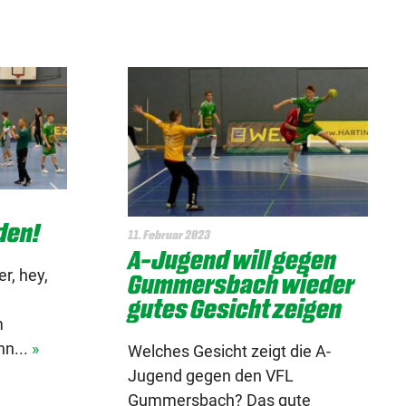
den!
11. Februar 2023
A-Jugend will gegen
r, hey,
Gummersbach wieder
gutes Gesicht zeigen
m
n...
»
Welches Gesicht zeigt die A-
Jugend gegen den VFL
Gummersbach? Das gute