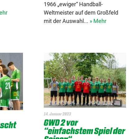
1966 „ewiger“ Handball-
ehr
Weltmeister auf dem Großfeld
mit der Auswahl...
» Mehr
14. Januar 2023
GWD 2 vor
uscht
“einfachstem Spiel der