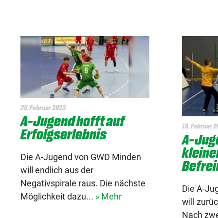
25. Februar 2023
A-Jugend hofft auf
18. Februar 
Erfolgserlebnis
A-Juge
kleine
Die A-Jugend von GWD Minden
Befre
will endlich aus der
Negativspirale raus. Die nächste
Die A-Ju
Möglichkeit dazu...
» Mehr
will zurü
Nach zwe