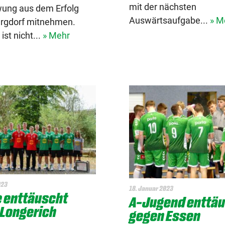
mit der nächsten
ung aus dem Erfolg
Auswärtsaufgabe...
» M
rgdorf mitnehmen.
ist nicht...
» Mehr
023
18. Januar 2023
 enttäuscht
A-Jugend enttä
Longerich
gegen Essen