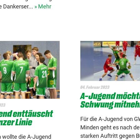
e Dankerser...
» Mehr
04. Februar 2023
A-Jugend möcht
Schwung mitne
023
end enttäuscht
Für die A-Jugend von 
nzer Linie
Minden geht es nach d
starken Auftritt gegen 
h wollte die A-Jugend