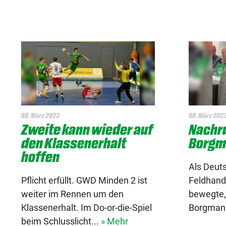
08. März 2023
08. März 202
Zweite kann wieder auf
Nachru
den Klassenerhalt
Borgm
hoffen
Als Deuts
Pflicht erfüllt. GWD Minden 2 ist
Feldhand
weiter im Rennen um den
bewegte, 
Klassenerhalt. Im Do-or-die-Spiel
Borgmann
beim Schlusslicht...
» Mehr