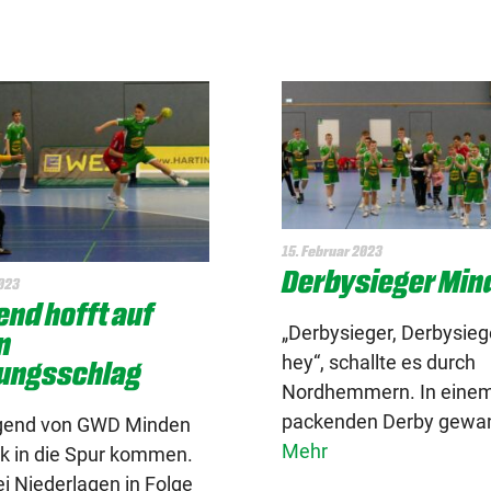
15. Februar 2023
Derbysieger Min
2023
nd hofft auf
„Derbysieger, Derbysiege
n
hey“, schallte es durch
iungsschlag
Nordhemmern. In eine
packenden Derby gewan
gend von GWD Minden
Mehr
ck in die Spur kommen.
i Niederlagen in Folge