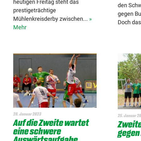
heutigen Freitag steht das
den Schw
prestigeträchtige
gegen Bu
Mühlenkreisderby zwischen...
»
Doch das 
Mehr
28. Januar 2023
25. Januar 2
Auf die Zweite wartet
Zweite
eine schwere
gegen 
Auswärtsaufgabe