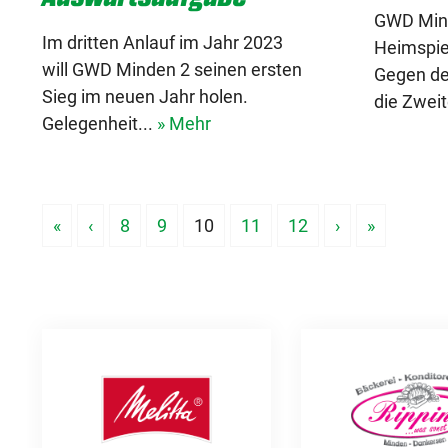
GWD Mind
Im dritten Anlauf im Jahr 2023
Heimspiel
will GWD Minden 2 seinen ersten
Gegen de
Sieg im neuen Jahr holen.
die Zweit
Gelegenheit...
» Mehr
«
‹
8
9
10
11
12
›
»