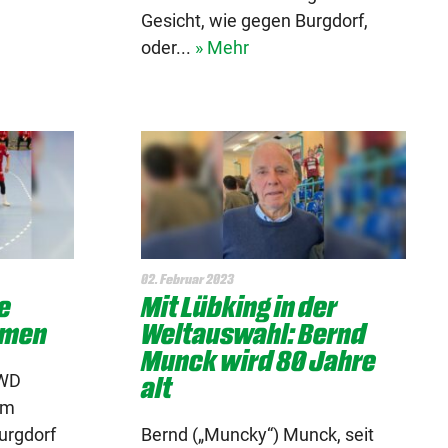
Gesicht, wie gegen Burgdorf,
oder...
» Mehr
02. Februar 2023
e
Mit Lübking in der
hmen
Weltauswahl: Bernd
Munck wird 80 Jahre
alt
GWD
em
Burgdorf
Bernd („Muncky“) Munck, seit