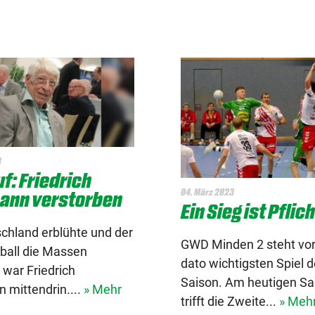
3
f: Friedrich
04. März 2023
ann verstorben
Ein Sieg ist Pflic
chland erblühte und der
GWD Minden 2 steht vor
ball die Massen
dato wichtigsten Spiel d
war Friedrich
Saison. Am heutigen S
 mittendrin....
» Mehr
trifft die Zweite...
» Meh