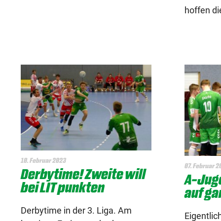
hoffen di
10. Februar 2023
07. Februar 2
Derbytime! Zweite will
A-Jug
bei LIT punkten
auf ga
Derbytime in der 3. Liga. Am
Eigentlic